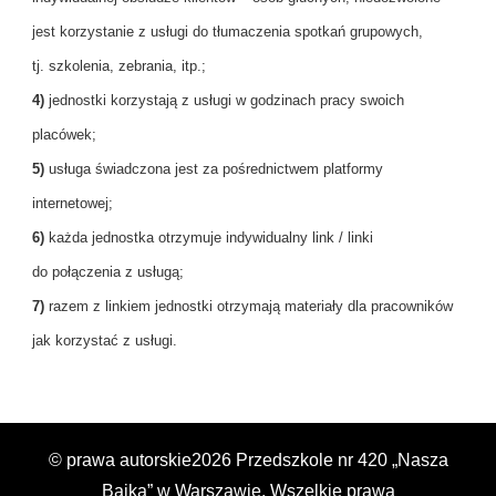
jest korzystanie z usługi do tłumaczenia spotkań grupowych,
tj. szkolenia, zebrania, itp.;
4)
jednostki korzystają z usługi w godzinach pracy swoich
placówek;
5)
usługa świadczona jest za pośrednictwem platformy
internetowej;
6)
każda jednostka otrzymuje indywidualny link / linki
do połączenia z usługą;
7)
razem z linkiem jednostki otrzymają materiały dla pracowników
jak korzystać z usługi.
© prawa autorskie2026
Przedszkole nr 420 „Nasza
Bajka” w Warszawie
. Wszelkie prawa