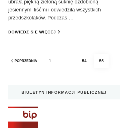
ubrała piękną zieloną suknię ozdobioną
jesiennymi liśćmi i odwiedziła wszystkich
przedszkolaków. Podczas …
DOWIEDZ SIĘ WIĘCEJ
Stronicowanie
STRONA
STRONA
STRONA
1
…
54
55
POPRZEDNIA
wpisów
BIULETYN INFORMACJI PUBLICZNEJ